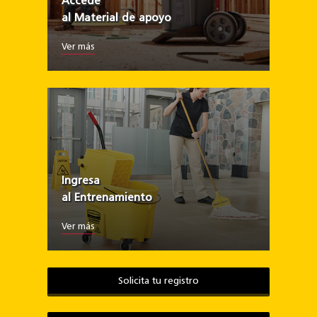
Accede
al Material de apoyo
Ver más
Ingresa
al Entrenamiento
Ver más
Solicita tu registro